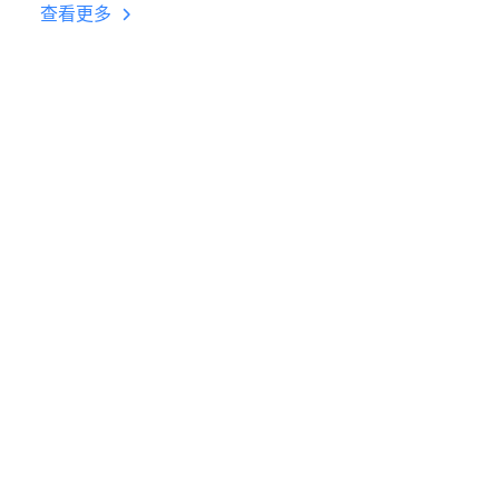
台挂机 按键设置教程
查看更多