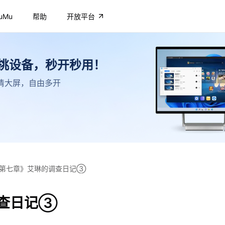
uMu
帮助
开放平台
不挑设备，秒开秒用！
，高清大屏，自由多开
第七章》艾琳的调查日记③
调查日记③