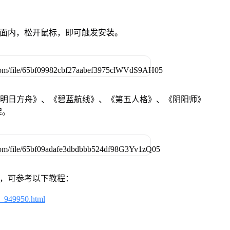
卓设备页面内，松开鼠标，即可触发安装。
《明日方舟》、《碧蓝航线》、《第五人格》、《阴阳师》
架。
戏，可参考以下教程：
4_949950.html