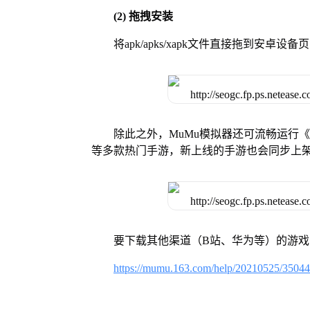
(2) 拖拽安装
将apk/apks/xapk文件直接拖到安
除此之外，MuMu模拟器还可流畅运行
等多款热门手游，新上线的手游也会同步上
要下载其他渠道（B站、华为等）的游
https://mumu.163.com/help/20210525/3504