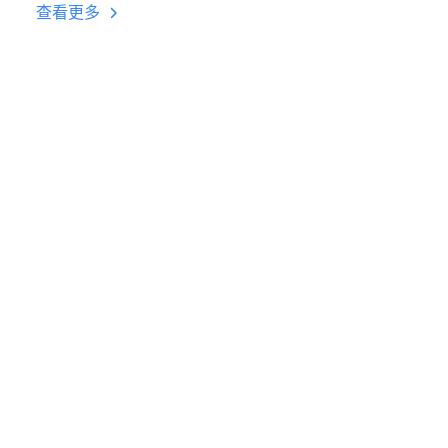
台挂机 按键设置教程
查看更多