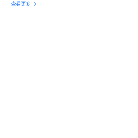
台挂机 按键设置教程
查看更多