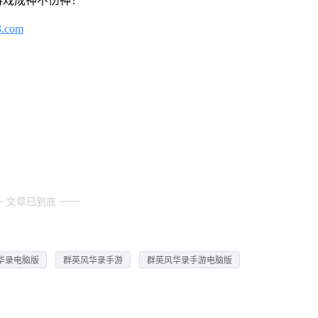
游戏成神不伤神！
3.com
文章已到底
华录电脑版
群英风华录手游
群英风华录手游电脑版