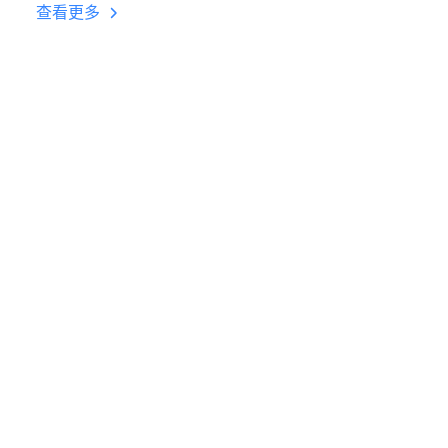
台挂机 按键设置教程
查看更多