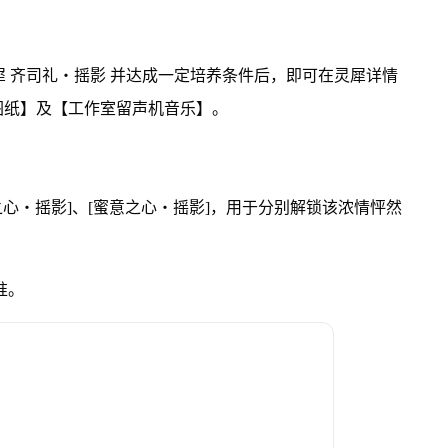
犀 齐司礼・摇影 并达成一定培养条件后，即可在灵犀详情
图纸】及【工作室留声机音乐】。
之心・摇影]、[蜜意之心・摇影]，用于分别解锁该浓情怦然
准。