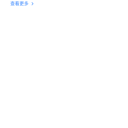
台挂机 按键设置教程
查看更多