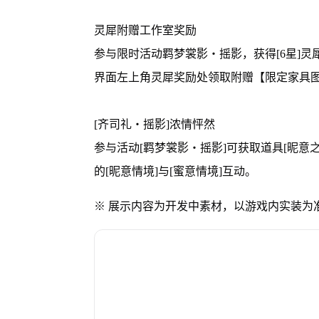
灵犀附赠工作室奖励
参与限时活动羁梦裳影・摇影，获得[6星]灵
界面左上角灵犀奖励处领取附赠【限定家具
[齐司礼・摇影]浓情怦然
参与活动[羁梦裳影・摇影]可获取道具[昵意
的[昵意情境]与[蜜意情境]互动。
※ 展示内容为开发中素材，以游戏内实装为