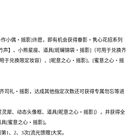
[手作小偶・摇影]许愿，即有机会获得眷影・隽心花招系列
窗竹声】、小熊星座、道具[斑斓锦袋・摇影]（可用于兑换齐
用于兑换限定妆容）、[昵意之心・摇影]、[蜜意之心・摇
灵犀 齐司礼・摇影，达成其他指定次数还可获得专属勿忘等进
6星灵犀、动态头像框、道具[昵意之心・摇影]），并获得全
具[蜜意之心・摇影]。
第1、2、3次[流光馈赠]大奖。