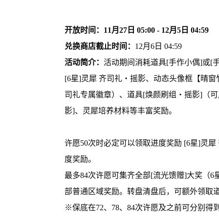
开放时间：11月27日 05:00 - 12月5日 04:59
兑换商店截止时间：
12月6日 04:59
活动简介：
活动期间消耗道具[手作小偶]或
[6星]灵犀 齐司礼・摇影、动态头像框【晴
司礼专属徽章）、道具[焕颜刷组・摇影]（可
影]、灵犀培养材料等丰富奖励。
许愿50次时必定可以领取进度奖励 [6星]
度奖励。
最多84次许愿可集齐全部[流光馈赠]大奖（
部普通区域奖励。转盘清盘后，可额外领取道
※保底在72、78、84次许愿及之前可分别得到