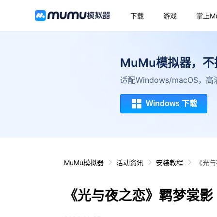
下载
游戏
掌上M
MuMu模拟器，
适配Windows/macOS
Windows 下载
MuMu模拟器
活动资讯
安装教程
《光与
《光与夜之恋》羁梦裳影・