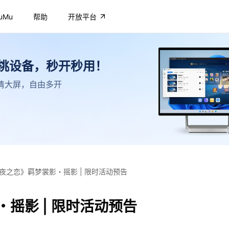
uMu
帮助
开放平台
不挑设备，秒开秒用！
，高清大屏，自由多开
夜之恋》羁梦裳影・摇影 | 限时活动预告
摇影 | 限时活动预告