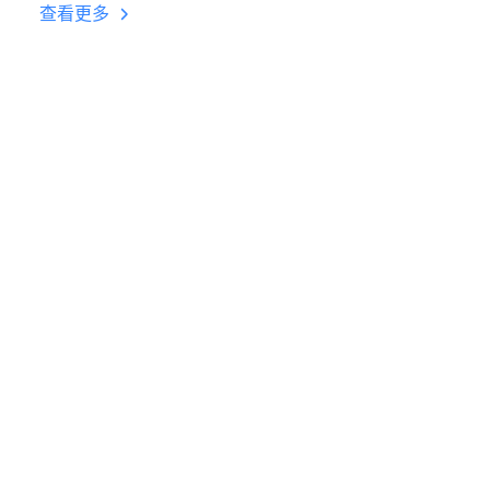
台挂机 按键设置教程
查看更多