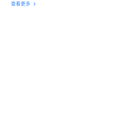
台挂机 按键设置教程
查看更多