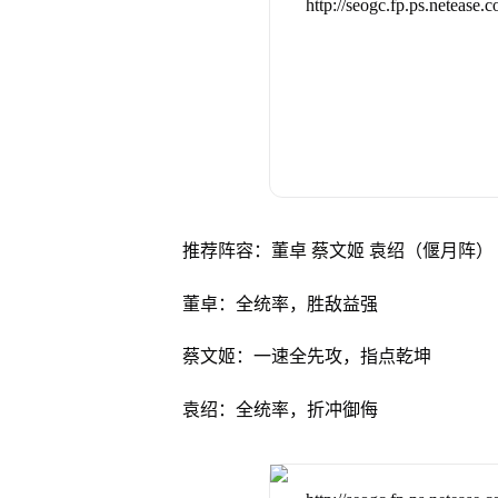
推荐阵容：董卓 蔡文姬 袁绍（偃月阵）
董卓：全统率，胜敌益强
蔡文姬：一速全先攻，指点乾坤
袁绍：全统率，折冲御侮