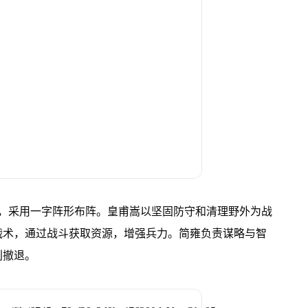
0人，采用一字阵形布阵。皇甫嵩以坚固防守和清理野外为战
战术，通过战斗获取资源，增强兵力。简雍负责谋略与智
利撤退。