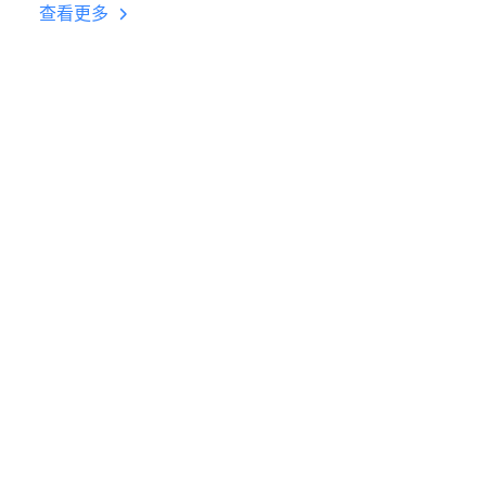
台挂机 按键设置教程
查看更多