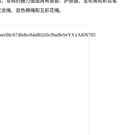
加，常规的魅力值道具有香香、护肤脂、雪花膏和彩妆笔
尼龙绳、双色棉绳和五彩花绳。