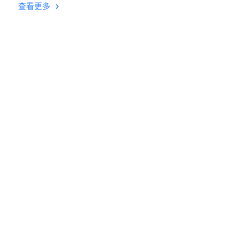
台挂机 按键设置教程
查看更多