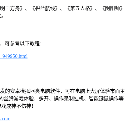
《明日方舟》、《碧蓝航线》、《第五人格》、《阴阳师》
架。
戏，可参考以下教程：
4_949950.html
开发的安卓模拟器类电脑软件，可在电脑上大屏体验市面主
来的丝滑游戏体验，多开、操作录制挂机、智能键鼠操作等
游戏成神不伤神！
3.com