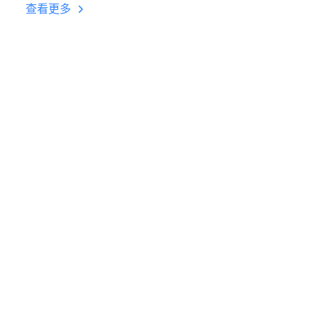
台挂机 按键设置教程
查看更多