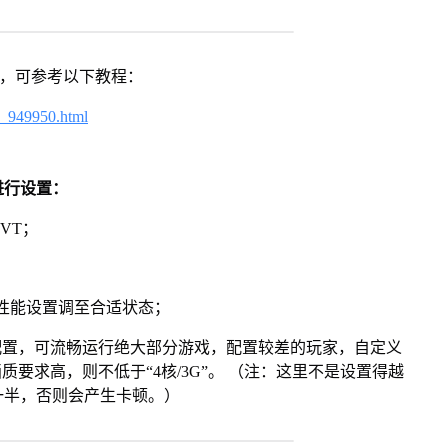
戏，可参考以下教程：
4_949950.html
进行设置：
VT；
将性能设置调至合适状态；
配置，可流畅运行绝大部分游戏，配置较差的玩家，自定义
画质要求高，则不低于“4核/3G”。 （注：这里不是设置得越
一半，否则会产生卡顿。）