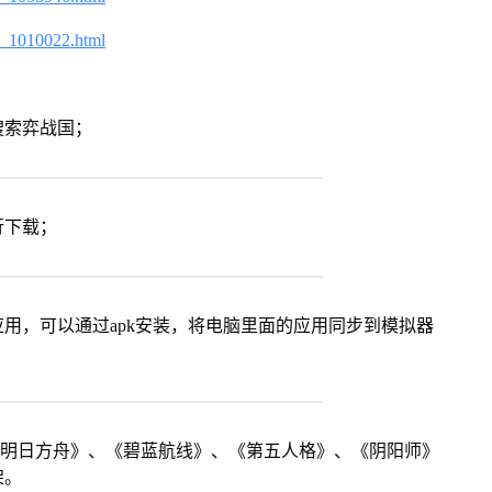
2_1010022.html
搜索弈战国；
行下载；
用，可以通过apk安装，将电脑里面的应用同步到模拟器
《明日方舟》、《碧蓝航线》、《第五人格》、《阴阳师》
架。