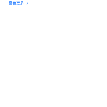
台挂机 按键设置教程
查看更多