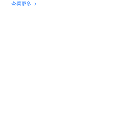
台挂机 按键设置教程
查看更多