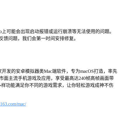
Pro上可能会出现启动报错或运行崩溃等无法使用的问题。
反馈问题，我们会第一时间安排修复。
家开发的安卓模拟器类Mac端软件，专为macOS打造，率先
屏体验市面主流手机游戏及应用，享受最高达240帧高帧画面带
多样功能满足你不同的游戏需求，让你轻松游戏成神不伤
.163.com/mac/