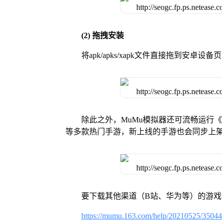
(2) 拖拽安装
将apk/apks/xapk文件直接拖到安
除此之外，MuMu模拟器还可流畅运行
等多款热门手游，新上线的手游也会同步上
要下载其他渠道（B站、华为等）的游
https://mumu.163.com/help/20210525/3504