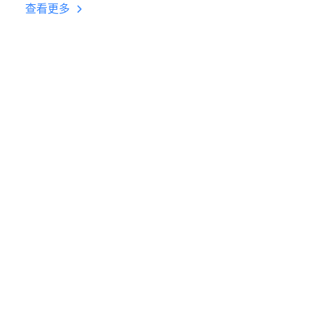
台挂机 按键设置教程
查看更多