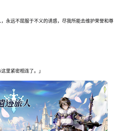
人，永远不屈服于不义的诱惑，尽我所能去维护荣誉和尊
与这里紧密相连了。」