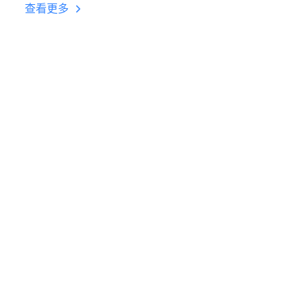
台挂机 按键设置教程
查看更多