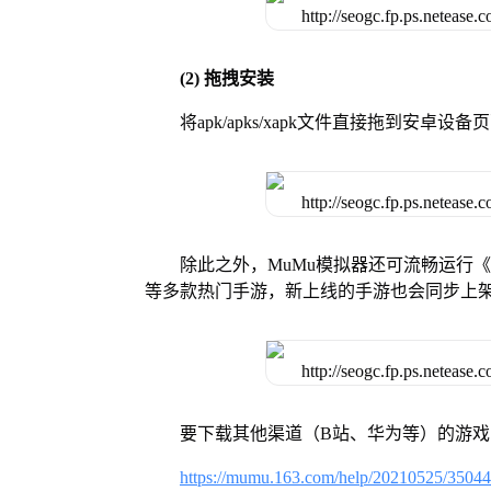
(2) 拖拽安装
将apk/apks/xapk文件直接拖到安
除此之外，MuMu模拟器还可流畅运行
等多款热门手游，新上线的手游也会同步上
要下载其他渠道（B站、华为等）的游
https://mumu.163.com/help/20210525/3504