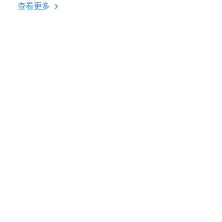
台挂机 按键设置教程
查看更多