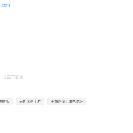
3.com
文章已到底
电脑版
无期迷途手游
无期迷途手游电脑版