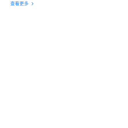
台挂机 按键设置教程
查看更多