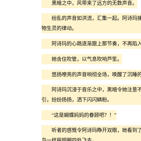
黑暗之中，风带来了远方的无数声音。
纷乱的声音如洪流，汇集一起。阿诗玛捕
物生灵的律动。
阿诗玛的心跳逐渐跟上那节奏，不再陷入
她含住吹管，以气息吹响芦笙。
悠扬嘹亮的声音响彻全场，唤醒了沉睡的
阿诗玛沉浸于音乐之中，黑暗令她注意不
引，纷纷扬扬，洒下闪闪鳞粉。
“这是蝴蝶妈妈的眷顾吧？！”
听者的感慨令阿诗玛睁开双眼，她看到了
鸟一样振翅朝四处飞去。