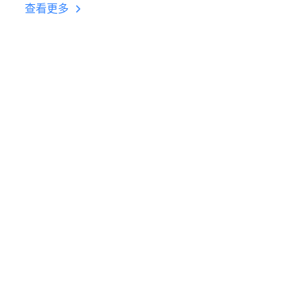
台挂机 按键设置教程
查看更多