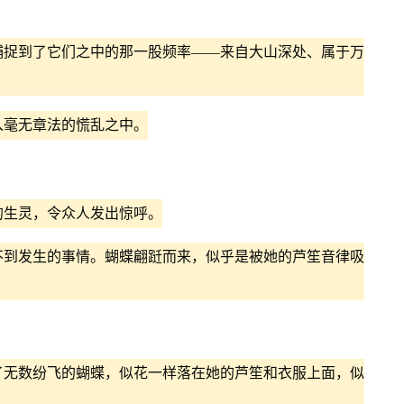
捉到了它们之中的那一股频率——来自大山深处、属于万
毫无章法的慌乱之中。
生灵，令众人发出惊呼。
到发生的事情。蝴蝶翩跹而来，似乎是被她的芦笙音律吸
无数纷飞的蝴蝶，似花一样落在她的芦笙和衣服上面，似