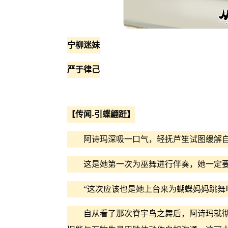
宁柳迷妹
严于律己
【传闻-引蝶翩跹】
阿诗玛深吸一口气，轻抚芦笙试图缓解自
这是她第一次为巫舞进行伴奏，她一定要
“这次应该也是她上台来为蝴蝶妈妈跳舞
自从看了那次脊宇鸟之舞后，阿诗玛就彻