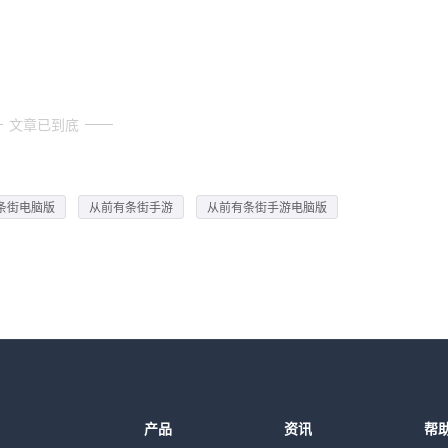
文章已到底
条街电脑版
从前有条街手游
从前有条街手游电脑版
产品
资讯
帮