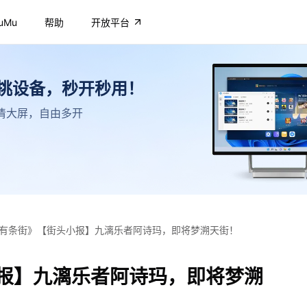
uMu
帮助
开放平台
不挑设备，秒开秒用！
，高清大屏，自由多开
有条街》【街头小报】九漓乐者阿诗玛，即将梦溯天街！
报】九漓乐者阿诗玛，即将梦溯