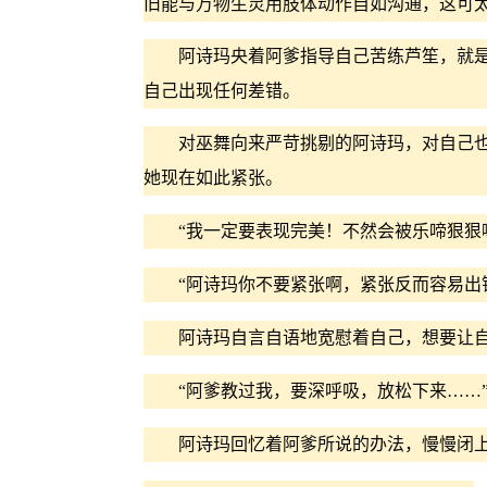
旧能与万物生灵用肢体动作自如沟通，这可
阿诗玛央着阿爹指导自己苦练芦笙，就是
自己出现任何差错。
对巫舞向来严苛挑剔的阿诗玛，对自己也
她现在如此紧张。
“我一定要表现完美！不然会被乐啼狠狠嘲
“阿诗玛你不要紧张啊，紧张反而容易出
阿诗玛自言自语地宽慰着自己，想要让自
“阿爹教过我，要深呼吸，放松下来……
阿诗玛回忆着阿爹所说的办法，慢慢闭上