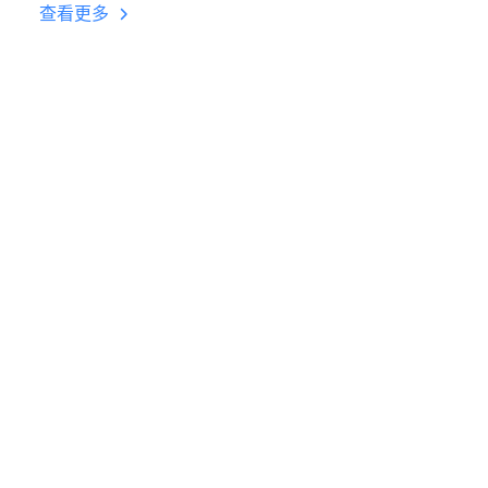
台挂机 按键设置教程
查看更多