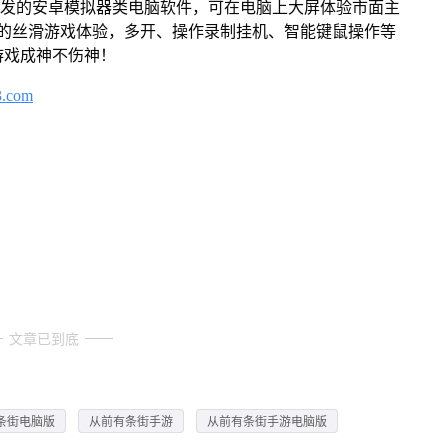
开发的安卓模拟器类电脑软件，可在电脑上大屏体验市面主
来的丝滑游戏体验，多开、操作录制挂机、智能键鼠操作等
游戏成神不伤神！
3.com
文章已到底
条街电脑版
从前有条街手游
从前有条街手游电脑版