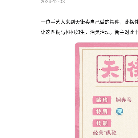
2024-12-03
一位手艺人来到天街卖自己做的摆件，此摆
让这匹铜马栩栩如生，活灵活现。街主对此