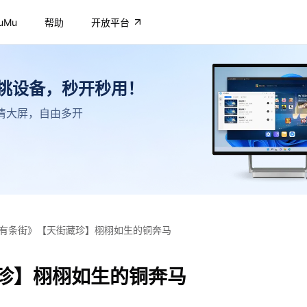
uMu
帮助
开放平台
不挑设备，秒开秒用！
，高清大屏，自由多开
有条街》【天街藏珍】栩栩如生的铜奔马
珍】栩栩如生的铜奔马