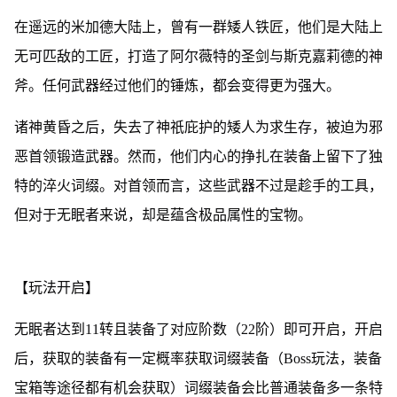
在遥远的米加德大陆上，曾有一群矮人铁匠，他们是大陆上
无可匹敌的工匠，打造了阿尔薇特的圣剑与斯克嘉莉德的神
斧。任何武器经过他们的锤炼，都会变得更为强大。
诸神黄昏之后，失去了神祇庇护的矮人为求生存，被迫为邪
恶首领锻造武器。然而，他们内心的挣扎在装备上留下了独
特的淬火词缀。对首领而言，这些武器不过是趁手的工具，
但对于无眠者来说，却是蕴含极品属性的宝物。
【玩法开启】
无眠者达到11转且装备了对应阶数（22阶）即可开启，开启
后，获取的装备有一定概率获取词缀装备（Boss玩法，装备
宝箱等途径都有机会获取）词缀装备会比普通装备多一条特