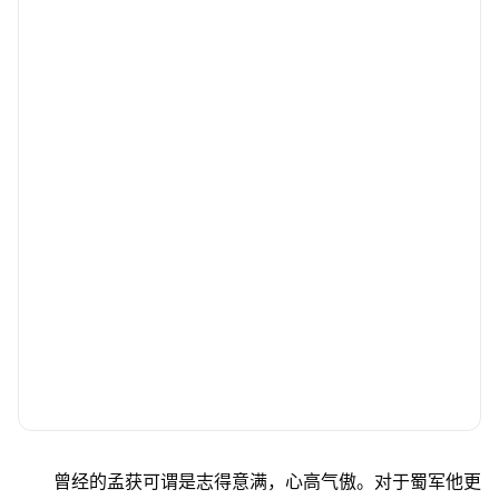
曾经的孟获可谓是志得意满，心高气傲。对于蜀军他更