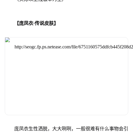
【庞凤衣·传说皮肤】
庞凤衣生性洒脱，大大咧咧，一般很难有什么事物会引