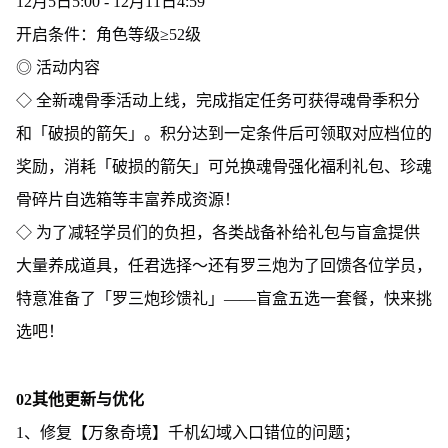
12月5日5:00 - 12月11日4:59
开启条件：角色等级≥52级
◎ 活动内容
◇ 全新魂骨季活动上线，完成指定任务可获得魂骨季积分
和「破损的箭矢」。积分达到一定条件后可领取对应档位的
奖励，消耗「破损的箭矢」可兑换魂骨强化福利礼包、珍魂
骨碎片自选箱等丰富养成资源！
◇ 为了减轻学员们的负担，各类战备补给礼包与盲盒提供
大量养成道具，任君选择～还有罗三炮为了回馈各位学员，
特意准备了「罗三炮珍馈礼」——盲盒五选一套餐，快来挑
选吧！
02其他更新与优化
1、修复【万象奇境】千机幻域入口错位的问题；