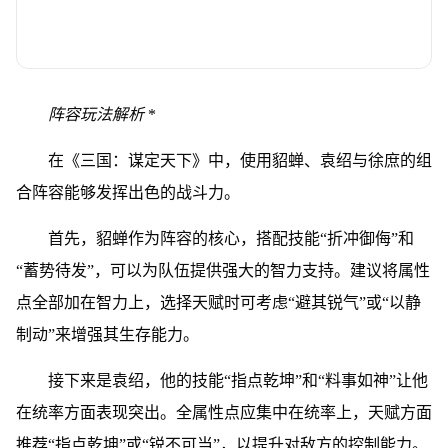
阵容玩法解析
*
在《三国：谋定天下》中，使用貂蝉、袁绍与徐庶的组
合阵容能够发挥出色的战斗力。
首先，貂蝉作为阵容的核心，搭配技能“折冲御侮”和
“蓄势待发”，可以为队伍提供强大的智力支持。建议将属性
点全部加在智力上，选择天赋时可考虑“避其锐气”或“以静
制动”来增强其生存能力。
接下来是袁绍，他的技能“指点乾坤”和“料事如神”让他
在统率方面表现突出。全属性点应集中在统率上，天赋方面
推荐“指点乾坤”或“锐不可当”，以提升对敌方的控制能力。