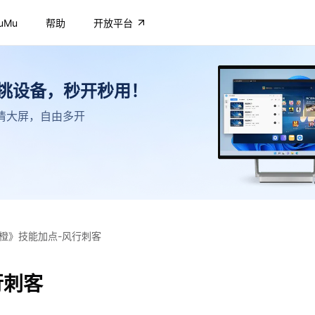
uMu
帮助
开放平台
不挑设备，秒开秒用！
，高清大屏，自由多开
橙》技能加点-风行刺客
行刺客