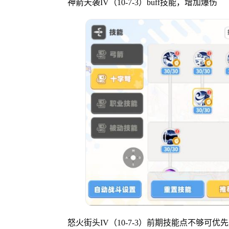
神箭天袭IV（10-7-3）buff技能，增加爆伤
怒火街头IV（10-7-3）前期技能点不够可优