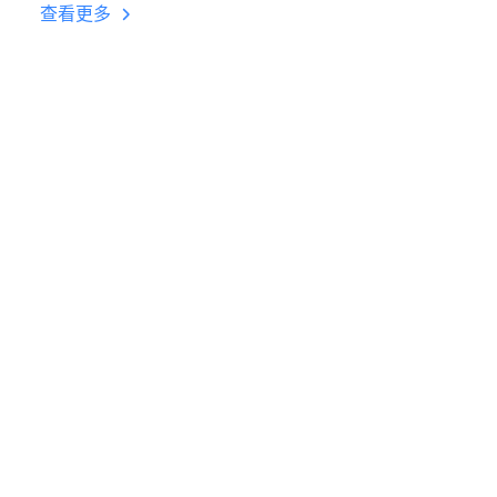
台挂机 按键设置教程
查看更多