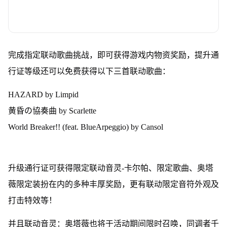
完成指定联动歌曲挑战，即可获得游戏内物资奖励，提升通
行证等级还可以免费获得以下三首联动歌曲：
HAZARD by Limpid
黄昏の協奏曲 by Scarlette
World Breaker!! (feat. BlueArpeggio) by Cansol
升级通行证可获得限定联动音灵-卡尔帕、限定歌曲、奥塔
薇限定装扮在内的多种丰厚奖励，更有联动限定音符外观及
打击特效等！
并且联动音灵：奥塔薇也将于活动期间限时召唤，同调者千