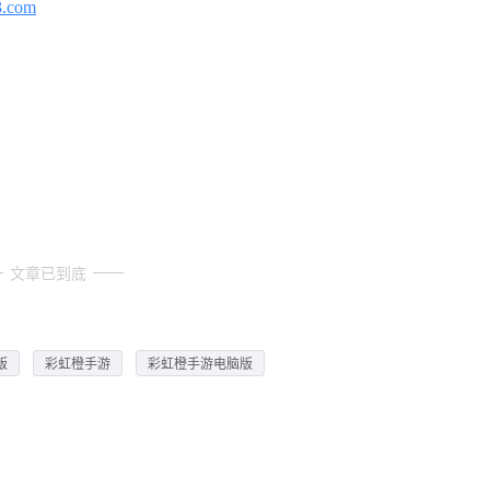
3.com
文章已到底
版
彩虹橙手游
彩虹橙手游电脑版