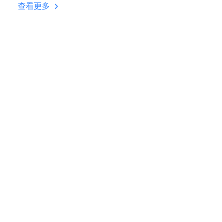
台挂机 按键设置教程
查看更多