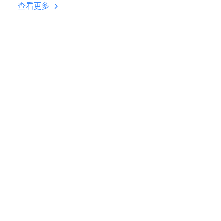
台挂机 按键设置教程
查看更多