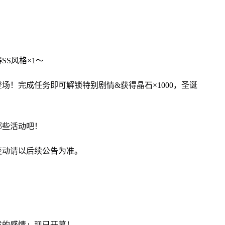
SS风格×1～
场！完成任务即可解锁特别剧情&获得晶石×1000，圣诞
哪些活动吧！
变动请以后续公告为准。
发的感情」现已开幕！