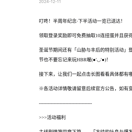
2024-12-11
叮咚！半周年纪念·下半活动一览已送达！
领取登录奖励即可免费抽取10连扭蛋并且获得
圣诞节期间还有「山胁与丰后的特别活动」登
节也不要忘记来玩HBR喔(●'◡'●)！
接下来，让我们一起点击长图看看具体都有
※各活动详情敬请留意后续官方公告，如有
------------------------------------
>>>活动福利
主线剧情第四章下篇——「冻结的吐息与爆