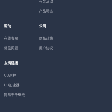
有奖活动
产品动态
帮助
公司
在线客服
隐私政策
常见问题
用户协议
友情链接
UU远程
UU加速器
网易千千壁纸