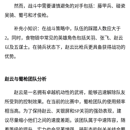
然而，战斗中需要谨慎避免的对手包括：藤甲兵、碰瓷
吴骑、蜀弓和才俊枪。
补充小知识：在战斗策略中，队伍的踩踏人数应大于
2。同时，食物链中常见的英雄角色包括关羽、张飞、赵云
以及五谋士。在骑兵状态下，赵云比枪兵更具备获得战功的
优势。
赵云与蜀枪团队分析
赵云是一名拥有卓越机动性的武将，能够迅速解除队友
所受到的控制效果。在当前的比赛中，蜀枪团队的使用频率
相当高。为了保持赵云、关银屏和SP关羽的强劲表现，建
议尽量缩小他们之间的速度差距。该团队属于中速阵容，随
着等级的提升，实力也会显著增强。骑形态的赵关关结合蜀