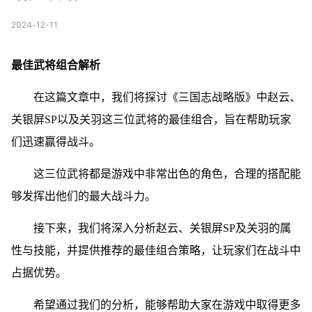
2024-12-11
最佳武将组合解析
在这篇文章中，我们将探讨《三国志战略版》中赵云、
关银屏SP以及关羽这三位武将的最佳组合，旨在帮助玩家
们迅速赢得战斗。
这三位武将都是游戏中非常出色的角色，合理的搭配能
够发挥出他们的最大战斗力。
接下来，我们将深入分析赵云、关银屏SP及关羽的属
性与技能，并提供推荐的最佳组合策略，让玩家们在战斗中
占据优势。
希望通过我们的分析，能够帮助大家在游戏中取得更多