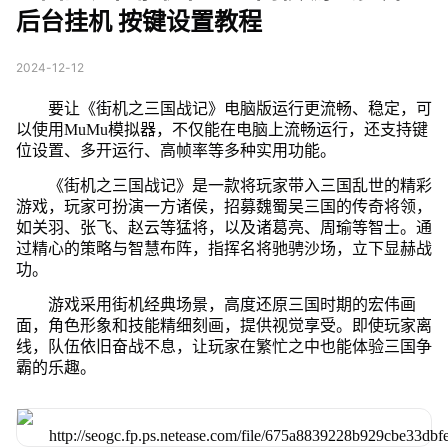
后台挂机 按键设置教程
2024-12-12
要让《街机之三国战记》电脑版运行更流畅、稳定，可
以使用MuMu模拟器，不仅能在电脑上流畅运行，还支持键
位设置、多开运行、高帧率等多种实用功能。
《街机之三国战记》是一款将玩家带入三国乱世的精彩
游戏，玩家可扮演一方诸侯，招募魏蜀吴三国的传奇将领，
如关羽、张飞、赵云等猛将，以及诸葛亮、周瑜等智士。通
过精心的策略与智慧布阵，指挥名将驰骋沙场，立下显赫战
功。
游戏采用街机经典场景，高度还原三国时期的宏伟画
面，角色形象和技能精细刻画，提供视觉享受。即使玩家离
线，队伍依旧奋战不息，让玩家在繁忙之中也能体验三国争
霸的乐趣。