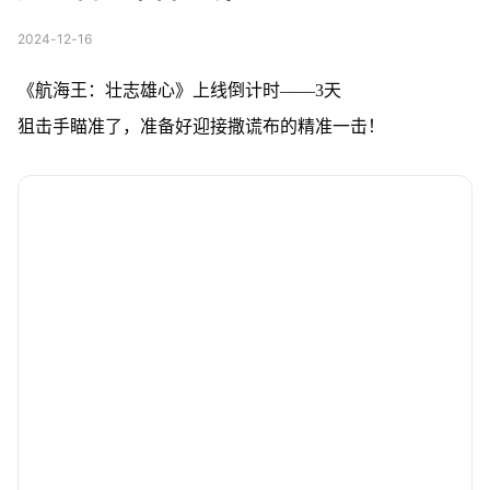
2024-12-16
《航海王：壮志雄心》上线倒计时——3天
狙击手瞄准了，准备好迎接撒谎布的精准一击！