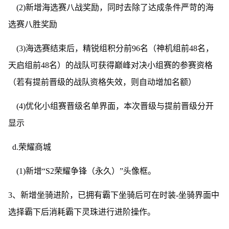
(2)新增海选赛八战奖励，同时去除了达成条件严苛的海
选赛八胜奖励
(3)海选赛结束后，精锐组积分前96名（神机组前48名，
天启组前48名）的战队可获得巅峰对决小组赛的参赛资格
（若有提前晋级的战队资格失效，则自动增加名额）
(4)优化小组赛晋级名单界面，本次晋级与提前晋级分开
显示
d.荣耀商城
(1)新增“S2荣耀争锋（永久）”头像框。
3、新增坐骑进阶，已拥有霸下坐骑后可在时装-坐骑界面中
选择霸下后消耗霸下灵珠进行进阶操作。