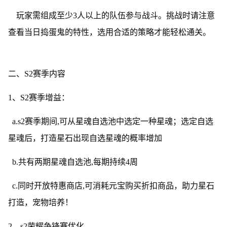
玩家需组成至少3人以上的队伍参与战斗。挑战时请注意
查看当日捣蛋鬼的特性，选用合适的策略才能轻松通关。
二、S2赛季内容
1、S2赛季增益：
a.s2赛季期间,可从星魂自选池中选定一种星魂；选定自选
星魂后，打造星石出现自选星魂的概率增加
b.共有两期星魂自选池,每期持续4周
c.同时开放特惠商店,可消耗元宝购买折扣商品，助力星石
打造，宠物培养！
2、s2荣耀争锋赛优化