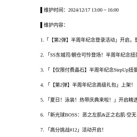
▌维护时间：2024/12/17 13:00 ~ 16:00
▌维护内容：
1.「【第2弹】半周年纪念登录活动」开启，登
2. 「SS东城司/朝仓可怜登场！半周年纪
3. 「【仅限付费晶石】半周年纪念StepUp扭
4. 「【第2弹】半周年纪念高级礼包」上架！
5. 「夏日！泳装！热带庆典来啦！」开启精
6. 「新光球BOSS：恶之左肌&正之右肌·空无
7. 「高分挑战#12」活动开启！