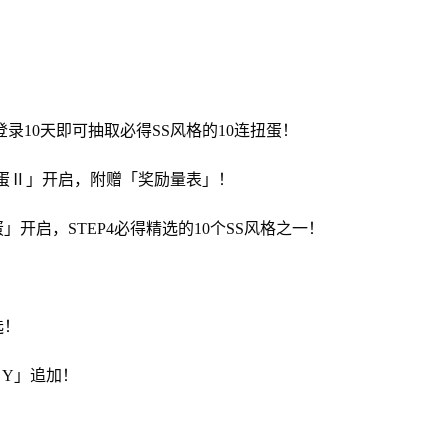
录10天即可抽取必得SS风格的10连扭蛋！
念扭蛋Ⅱ」开启，附赠「奖励量表」！
蛋」开启，STEP4必得精选的10个SS风格之一！
选！
 Y」追加！