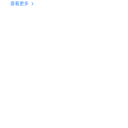
台挂机 按键设置教程
查看更多