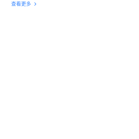
台挂机 按键设置教程
查看更多