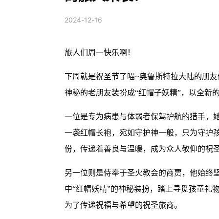
2024-12-16
旅人们周一快乐啊！
下周就是祝圣节了喵~奥鲁斯特拉大陆的朋
神秘的老朋友装扮成“红帽子妖精”，以全新
一位是专为病患与体弱者保驾护航的猎手，
一袭红帽长袍，宛如守护神一般，只为守护孩
份，传递着善良与温暖，成为众人敬仰的祝
另一位则是侍奉于圣火教会的商贾，他始终
中“红帽妖精”的神秘装扮，踏上寻觅孩童礼
为了传递祝福与希望的祝圣旅商。