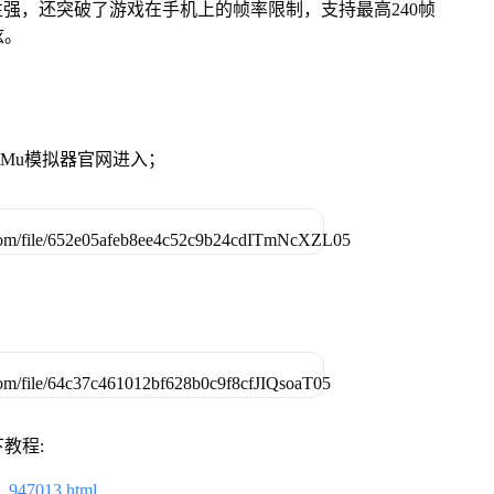
性强，还突破了游戏在手机上的帧率限制，支持最高240帧
炫。
》
MuMu模拟器官网进入；
教程:
2_947013.html