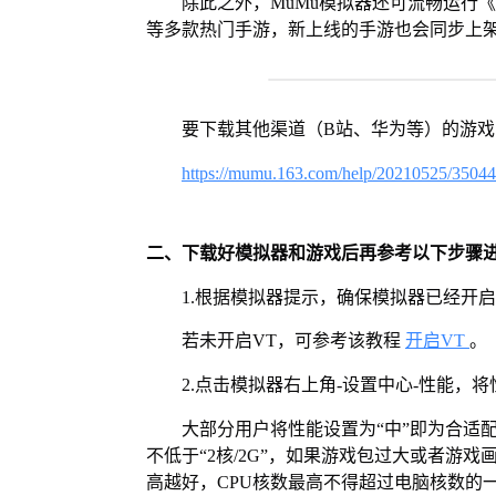
除此之外，MuMu模拟器还可流畅运行
等多款热门手游，新上线的手游也会同步上
要下载其他渠道（B站、华为等）的游
https://mumu.163.com/help/20210525/3504
二、下载好模拟器和游戏后再参考以下步骤
1.根据模拟器提示，确保模拟器已经开启
若未开启VT，可参考该教程
开启VT
。
2.点击模拟器右上角-设置中心-性能，
大部分用户将性能设置为“中”即为合适
不低于“2核/2G”，如果游戏包过大或者游戏
高越好，CPU核数最高不得超过电脑核数的