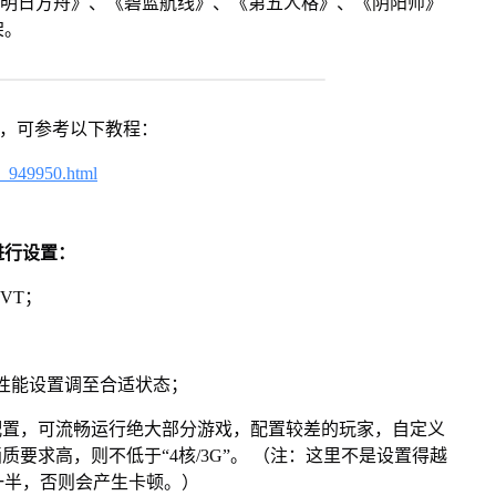
《明日方舟》、《碧蓝航线》、《第五人格》、《阴阳师》
架。
戏，可参考以下教程：
4_949950.html
进行设置：
VT；
将性能设置调至合适状态；
配置，可流畅运行绝大部分游戏，配置较差的玩家，自定义
画质要求高，则不低于“4核/3G”。 （注：这里不是设置得越
一半，否则会产生卡顿。）