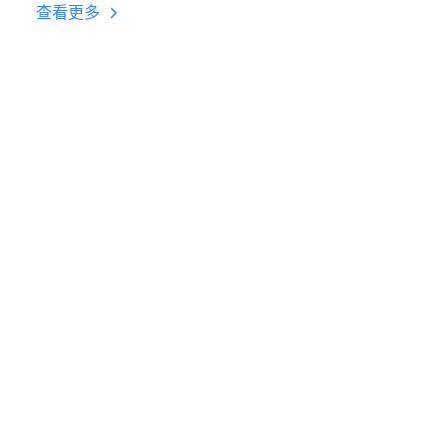
台挂机 按键设置教程
查看更多