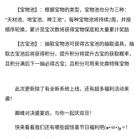
【宝物池】：根据宝物的类型，宝物池也分为三种：
“天材池、地宝池、神工池”，每种宝物池将持续2周，并按
顺序轮换，累计觅宝次数将获得宝物保底和大量累计奖励
【古宝池】：抽取宝物池可获得古宝池的抽取道具，抽
取古宝池后将获得积分，提升积分将提升古宝的获取概率，
且积分满后下一抽必得古宝；且积分可用来兑换特殊宝物
此次更新除了有全新系统上线，还有超多福利活动来
袭！
巅峰对决盛宴启，与你一起庆双旦！
快来看看我们还有哪些超惊喜节日福利吧(๑•̀ㅂ•́)و✧！