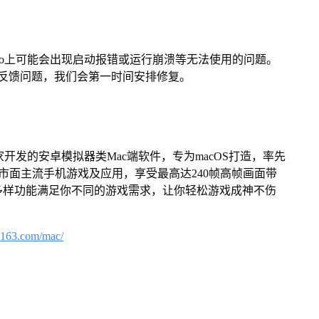
Pro上可能会出现启动报错或运行崩溃等无法使用的问题。
反馈问题，我们会第一时间安排修复。
家开发的安卓模拟器类Mac端软件，专为macOS打造，率先
屏体验市面主流手机游戏及应用，享受最高达240帧高帧画面带
多样功能满足你不同的游戏需求，让你轻松游戏成神不伤
.163.com/mac/