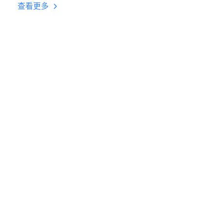
台挂机 按键设置教程
查看更多