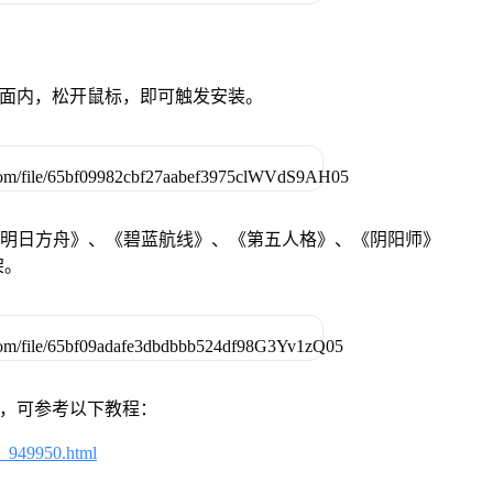
卓设备页面内，松开鼠标，即可触发安装。
《明日方舟》、《碧蓝航线》、《第五人格》、《阴阳师》
架。
戏，可参考以下教程：
4_949950.html