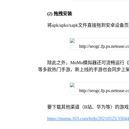
(2) 拖拽安装
将apk/apks/xapk文件直接拖到安
除此之外，MuMu模拟器还可流畅运行
等多款热门手游，新上线的手游也会同步上
要下载其他渠道（B站、华为等）的游
https://mumu.163.com/help/20210525/3504