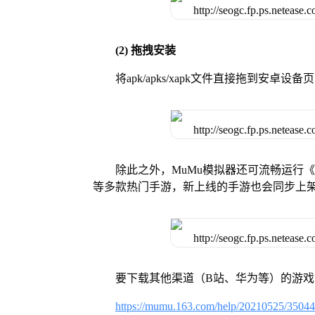
(2) 拖拽安装
将apk/apks/xapk文件直接拖到安
除此之外，MuMu模拟器还可流畅运行
等多款热门手游，新上线的手游也会同步上
要下载其他渠道（B站、华为等）的游
https://mumu.163.com/help/20210525/3504