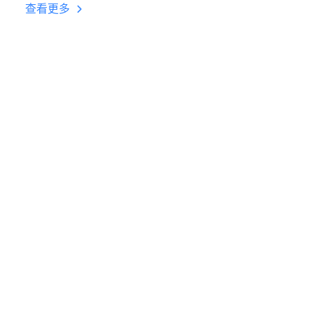
台挂机 按键设置教程
查看更多