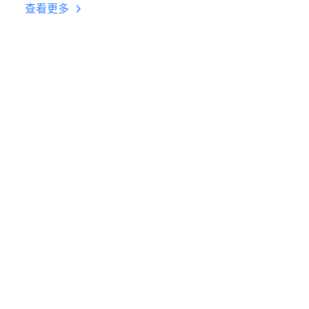
台挂机 按键设置教程
查看更多