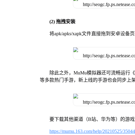
(2) 拖拽安装
将apk/apks/xapk文件直接拖到安
除此之外，MuMu模拟器还可流畅运行
等多款热门手游，新上线的手游也会同步上
要下载其他渠道（B站、华为等）的游
https://mumu.163.com/help/20210525/3504