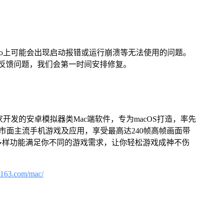
Pro上可能会出现启动报错或运行崩溃等无法使用的问题。
反馈问题，我们会第一时间安排修复。
家开发的安卓模拟器类Mac端软件，专为macOS打造，率先
屏体验市面主流手机游戏及应用，享受最高达240帧高帧画面带
多样功能满足你不同的游戏需求，让你轻松游戏成神不伤
.163.com/mac/