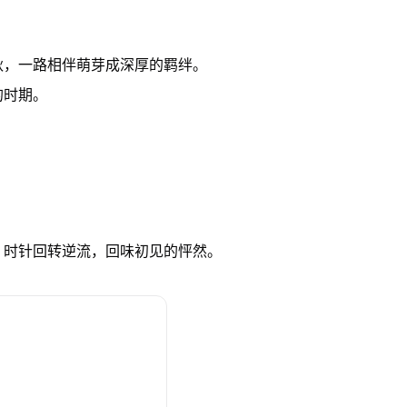
秋，一路相伴萌芽成深厚的羁绊。
的时期。
。时针回转逆流，回味初见的怦然。