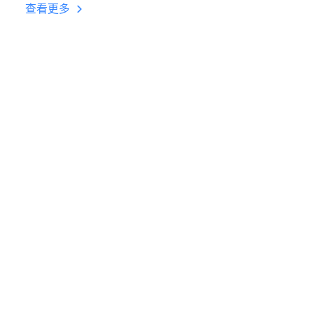
台挂机 按键设置教程
查看更多