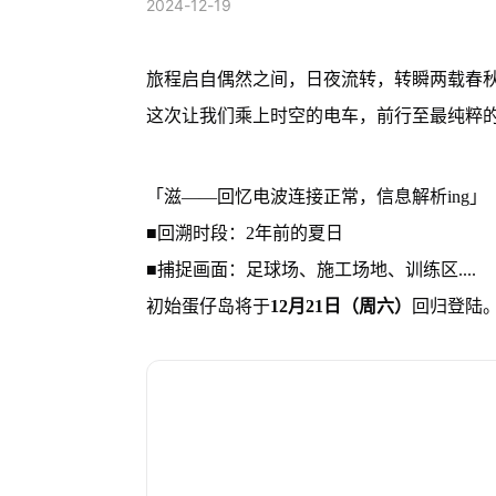
2024-12-19
旅程启自偶然之间，日夜流转，转瞬两载春
这次让我们乘上时空的电车，前行至最纯粹
「滋——回忆电波连接正常，信息解析ing」
■回溯时段：2年前的夏日
■捕捉画面：足球场、施工场地、训练区....
初始蛋仔岛将于
12月21日（周六）
回归登陆