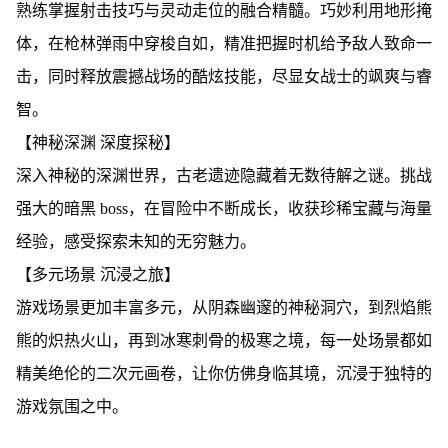
熟练掌握射击技巧与灵动走位的融合精髓。巧妙利用地形掩
体，在枪林弹雨中穿梭自如，精准把握时机给予敌人致命一
击，同时释放震撼战场的酷炫技能，尽显女战士的飒爽与睿
智。
【神秘深渊 深度探秘】
深入神秘的深渊世界，古老遗迹隐藏着无数待解之谜。挑战
强大的暗黑 boss，在冒险中不断成长，收获珍稀宝藏与海量
经验，感受探索未知的无穷魅力。
【多元场景 沉浸之旅】
游戏场景更加丰富多元，从阴森幽邃的神秘洞穴，到烈焰熊
熊的炽热火山，再到冰寒刺骨的极寒之境，每一处场景都如
精美绝伦的二次元画卷，让你仿佛身临其境，沉浸于独特的
游戏氛围之中。