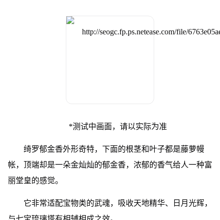
*测试中画面，请以实际为准
绮罗郁金香外形奇特，下面的根茎和叶子都是藤萝幔
帐，顶端却是一朵金灿灿的郁金香，浓郁的香气给人一种富
丽堂皇的感觉。
它非常适配宝物类的武魂，吸收天地精华、日月光辉，
与七宝琉璃塔有相辅相成之效。