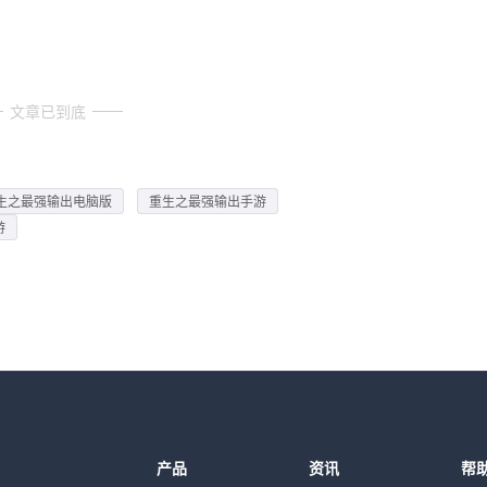
文章已到底
生之最强输出电脑版
重生之最强输出手游
游
产品
资讯
帮