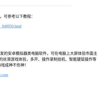
戏，可参考以下教程：
4_949950.html
开发的安卓模拟器类电脑软件，可在电脑上大屏体验市面主
来的丝滑游戏体验，多开、操作录制挂机、智能键鼠操作等
游戏成神不伤神！
3.com