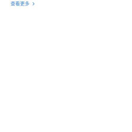
台挂机 按键设置教程
查看更多