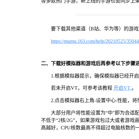
等多款热门手游，新上线的手游也会同步上
要下载其他渠道（B站、华为等）的游
https://mumu.163.com/help/20210525/3504
二、下载好模拟器和游戏后再参考以下步骤
1.根据模拟器提示，确保模拟器已经开启
若未开启VT，可参考该教程
开启VT
。
2.点击模拟器右上角-设置中心-性能，
大部分用户将性能设置为“中”即为合适
不低于“2核/2G”，如果游戏包过大或者游戏
高越好，CPU核数最高不得超过电脑核数的