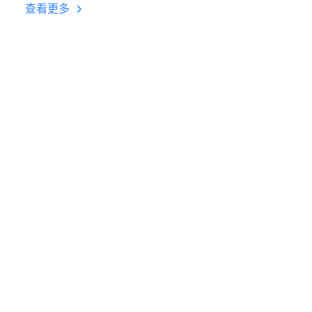
台挂机 按键设置教程
查看更多