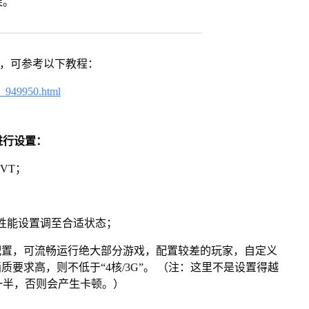
架。
戏，可参考以下教程：
4_949950.html
进行设置：
VT；
将性能设置调至合适状态；
配置，可流畅运行绝大部分游戏，配置较差的玩家，自定义
画质要求高，则不低于“4核/3G”。 （注：这里不是设置得越
一半，否则会产生卡顿。）