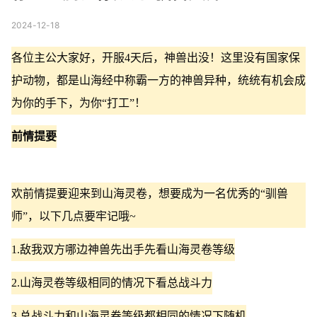
2024-12-18
各位主公大家好，开服4天后，神兽出没！这里没有国家保
护动物，都是山海经中称霸一方的神兽异种，统统有机会成
为你的手下，为你“打工”！
前情提要
欢前情提要迎来到山海灵卷，想要成为一名优秀的“驯兽
师”，以下几点要牢记哦~
1.敌我双方哪边神兽先出手先看山海灵卷等级
2.山海灵卷等级相同的情况下看总战斗力
3.总战斗力和山海灵卷等级都相同的情况下随机