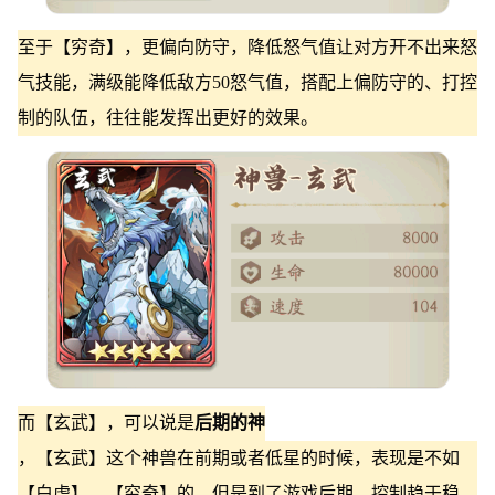
至于【穷奇】，更偏向防守，降低怒气值让对方开不出来怒
气技能，满级能降低敌方50怒气值，搭配上偏防守的、打控
制的队伍，往往能发挥出更好的效果。
而【玄武】，可以说是
后期的神
，【玄武】这个神兽在前期或者低星的时候，表现是不如
【白虎】、【穷奇】的，但是到了游戏后期，控制趋于稳