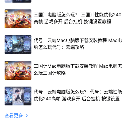
三国计电脑版怎么玩？ 三国计性能优化240
高帧 游戏多开 后台挂机 按键设置教程
代号：云端Mac电脑版下载安装教程 Mac电
脑怎么玩代号：云端攻略
三国计Mac电脑版下载安装教程 Mac电脑怎
么玩三国计攻略
代号：云端电脑版怎么玩？ 代号：云端性能
优化240高帧 游戏多开 后台挂机 按键设置
教程
查看更多