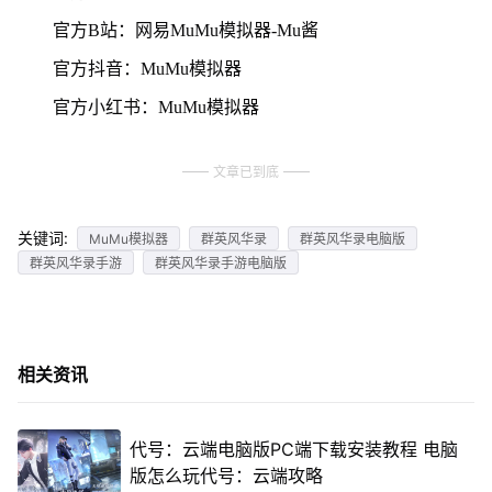
官方B站：网易MuMu模拟器-Mu酱
官方抖音：MuMu模拟器
官方小红书：MuMu模拟器
文章已到底
关键词:
MuMu模拟器
群英风华录
群英风华录电脑版
群英风华录手游
群英风华录手游电脑版
相关资讯
代号：云端电脑版PC端下载安装教程 电脑
版怎么玩代号：云端攻略