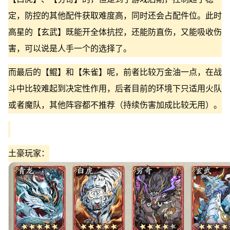
定，防控的其他配件获取难度高，同时还会占配件位。此时
高星的【玄武】既能开全体抗控，还能防直伤，又能吸收伤
害，可以说是人手一个的选择了。
而最后的【鲲】和【朱雀】呢，前者比较万金油一点，在战
斗中比较难起到决定性作用，后者目前的环境下只适用火队
或者魔队，其他阵容都不推荐（持续伤害加成比较无用）。
土豪玩家：