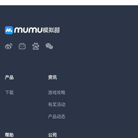
产品
资讯
下载
游戏攻略
有奖活动
产品动态
帮助
公司