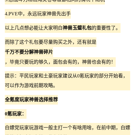
4.PVE中，永远玩家神兽先出手
以上几点想必能让大家明白
神兽玉璧礼包
的重要性了。
而除了这个礼包要尽量购买之外，还有就是
千万不要分解神兽碎片
，毕竟只要玩的够久，面包会有的，神兽也会有的！
提示：平民玩家和土豪玩家建议从0氪玩家的部分开始看，
可以作为游戏前期攻略。
全氪度玩家神兽选择推荐
0氪玩家：
白嫖党玩家玩游戏一般主打一个有啥用啥，在前中期，白嫖