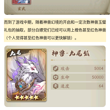
而到了游戏中期，随着神兽幻境的开启和一定次数神兽玉璧
礼包的抽取，部分白嫖党们已经可以用上橙色甚至红色神兽
（个人觉得甚至红色神兽可以更快解锁）。