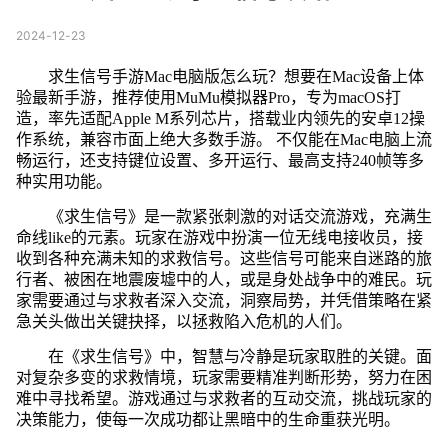
2024-12-23
求生信号手游Mac电脑版怎么玩？想要在Mac设备上体
验最新手游，推荐使用MuMu模拟器Pro，专为macOS打
造，率先适配Apple M系列芯片，搭载业内领先的安卓12操
作系统，兼容市面上绝大多数手游。 不仅能在Mac电脑上流
畅运行，还支持键位设置、多开运行、最高支持240帧等多
种实用功能。
《求生信号》是一款紧张刺激的对话交流游戏，充满生
命线like的元素。玩家在游戏中扮演一位无线电接收员，接
收到各种充满未知的求救信号。这些信号可能来自迷路的旅
行者、被困在地震废墟中的人，或是身处战争中的难民。玩
家需要通过与求救者深入交流，洞察局势，并凭借策略在紧
急关头做出关键抉择，以拯救陷入危机的人们。
在《求生信号》中，智慧与冷静是玩家取胜的关键。面
对复杂多变的求救情境，玩家需要精准判断形势，努力在困
难中寻找希望。游戏通过与求救者的互动交流，挑战玩家的
决策能力，使每一次成功都让黑暗中的生命重获光明。