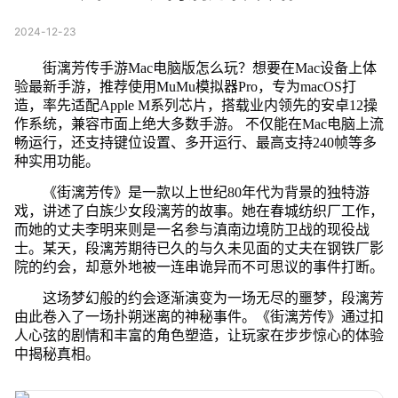
2024-12-23
街漓芳传手游Mac电脑版怎么玩？想要在Mac设备上体
验最新手游，推荐使用MuMu模拟器Pro，专为macOS打
造，率先适配Apple M系列芯片，搭载业内领先的安卓12操
作系统，兼容市面上绝大多数手游。 不仅能在Mac电脑上流
畅运行，还支持键位设置、多开运行、最高支持240帧等多
种实用功能。
《街漓芳传》是一款以上世纪80年代为背景的独特游
戏，讲述了白族少女段漓芳的故事。她在春城纺织厂工作，
而她的丈夫李明来则是一名参与滇南边境防卫战的现役战
士。某天，段漓芳期待已久的与久未见面的丈夫在钢铁厂影
院的约会，却意外地被一连串诡异而不可思议的事件打断。
这场梦幻般的约会逐渐演变为一场无尽的噩梦，段漓芳
由此卷入了一场扑朔迷离的神秘事件。《街漓芳传》通过扣
人心弦的剧情和丰富的角色塑造，让玩家在步步惊心的体验
中揭秘真相。