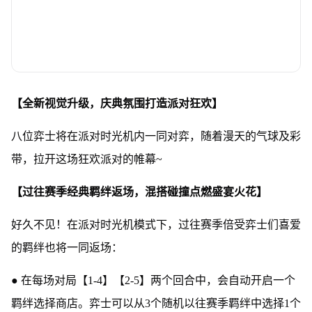
【全新视觉升级，庆典氛围打造派对狂欢】
八位弈士将在派对时光机内一同对弈，随着漫天的气球及彩
带，拉开这场狂欢派对的帷幕~
【过往赛季经典羁绊返场，混搭碰撞点燃盛宴火花】
好久不见！在派对时光机模式下，过往赛季倍受弈士们喜爱
的羁绊也将一同返场：
● 在每场对局【1-4】【2-5】两个回合中，会自动开启一个
羁绊选择商店。弈士可以从3个随机以往赛季羁绊中选择1个