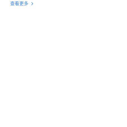
台挂机 按键设置教程
查看更多