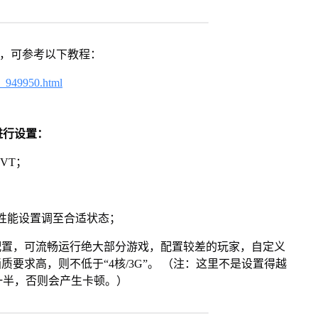
戏，可参考以下教程：
4_949950.html
进行设置：
VT；
将性能设置调至合适状态；
配置，可流畅运行绝大部分游戏，配置较差的玩家，自定义
画质要求高，则不低于“4核/3G”。 （注：这里不是设置得越
一半，否则会产生卡顿。）