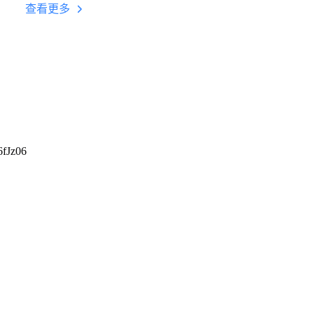
台挂机 按键设置教程
查看更多