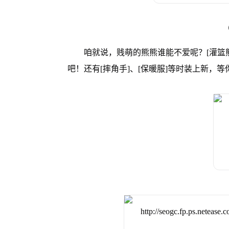
咱就说，贱萌的熊熊谁能不爱呢？[灌篮
吧！还有[摔角手]、[保暖服]等时装上新，等