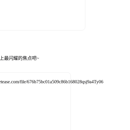
场上最闪耀的焦点吧~