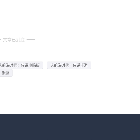
文章已到底
大航海时代：传说电脑版
大航海时代：传说手游
》手游