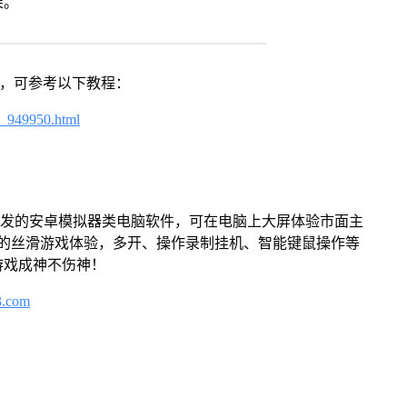
架。
戏，可参考以下教程：
4_949950.html
开发的安卓模拟器类电脑软件，可在电脑上大屏体验市面主
来的丝滑游戏体验，多开、操作录制挂机、智能键鼠操作等
游戏成神不伤神！
3.com