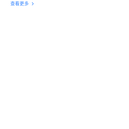
台挂机 按键设置教程
查看更多