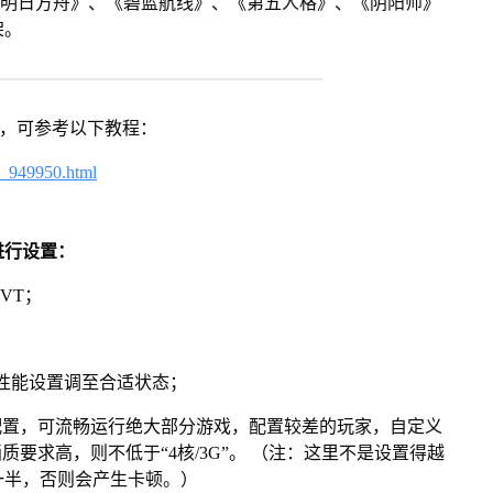
《明日方舟》、《碧蓝航线》、《第五人格》、《阴阳师》
架。
戏，可参考以下教程：
4_949950.html
进行设置：
VT；
将性能设置调至合适状态；
配置，可流畅运行绝大部分游戏，配置较差的玩家，自定义
画质要求高，则不低于“4核/3G”。 （注：这里不是设置得越
一半，否则会产生卡顿。）