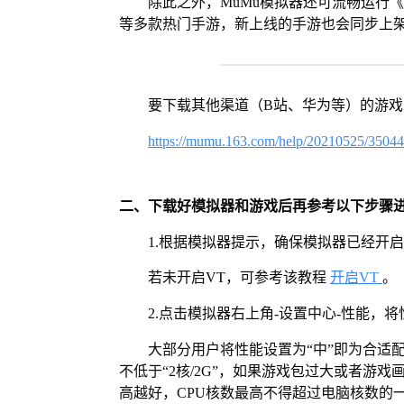
除此之外，MuMu模拟器还可流畅运行
等多款热门手游，新上线的手游也会同步上
要下载其他渠道（B站、华为等）的游
https://mumu.163.com/help/20210525/3504
二、下载好模拟器和游戏后再参考以下步骤
1.根据模拟器提示，确保模拟器已经开启
若未开启VT，可参考该教程
开启VT
。
2.点击模拟器右上角-设置中心-性能，
大部分用户将性能设置为“中”即为合适
不低于“2核/2G”，如果游戏包过大或者游戏
高越好，CPU核数最高不得超过电脑核数的