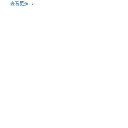
台挂机 按键设置教程
查看更多