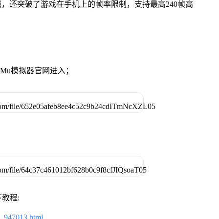
强，还突破了游戏在手机上的帧率限制，支持最高240帧高
。
MuMu模拟器官网进入；
教程:
2_947013.html